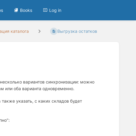
es
Books
Log in
ация каталога
Выгрузка остатков
 несколько вариантов синхронизации: можно
ам или оба варианта одновременно.
также указать, с каких складов будет
пно":