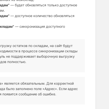
ладам"
— будет обновляться только доступное
ам.
ладам"
— доступное количество обновляться
складам"
— синхронизация доступного
узку остатков по складам, на сайт будут
ходимости в процессе синхронизации склады
дуль не поддерживает выборочную выгрузку
адов полностью.
а» является обязательным. Для корректной
ада было заполнено поле «Адрес». Если адрес
ля появится сообщение об ошибке.