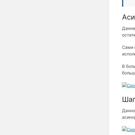
Аси
Данна
остат
Сами 
испол
В бол
больш
Шаг
Данно
асинх