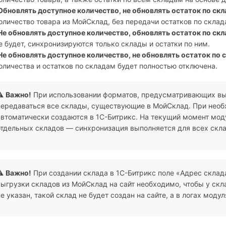
Обновлять доступное количество, не обновлять остаток по ск
оличество товара из МойСклад, без передачи остатков по склад
Не обновлять доступное количество, обновлять остаток по ск
е будет, синхронизируются только склады и остатки по ним.
Не обновлять доступное количество, не обновлять остаток по 
оличества и остатков по складам будет полностью отключена.
⚠️
Важно!
При использовании форматов, предусматривающих выгр
передаваться все склады, существующие в МойСклад. При необ
автоматически создаются в 1С-Битрикс. На текущий момент мо
отдельных складов — синхронизация выполняется для всех скл
⚠️
Важно!
При создании склада в 1С-Битрикс поле «Адрес склад
выгрузки складов из МойСклад на сайт необходимо, чтобы у скл
не указан, такой склад не будет создан на сайте, а в логах моду