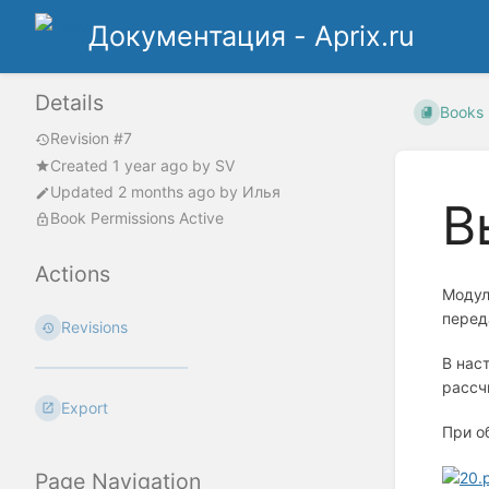
Документация - Aprix.ru
Details
Books
Revision #7
Created
1 year ago
by
SV
Updated
2 months ago
by
Илья
В
Book Permissions Active
Actions
Модул
перед
Revisions
В нас
рассч
Export
При о
Page Navigation