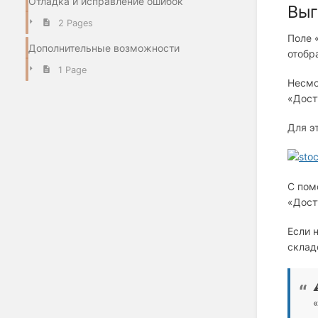
Отладка и исправление ошибок
Выг
2 Pages
Поле 
Дополнительные возможности
отобр
1 Page
Несмо
«Дост
Для э
С пом
«Дост
Если 
склад