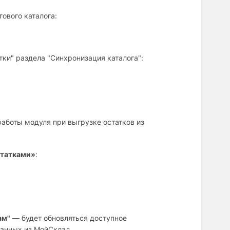
гового каталога:
ки" раздела "Синхронизация каталога":
аботы модуля при выгрузке остатков из
статками»
:
ам"
— будет обновляться доступное
данных из МойСклад.