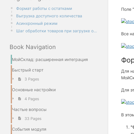
Формат работы с остатками
Поле 
Выгрузка доступного количества
Асинхронный режим
Шаг обработки товаров при загрузке остатков
Все н
Book Navigation
Фор
МойСклад: расширенная интеграция
Быстрый старт
Для н
МойСк
3 Pages
Основные настройки
Для э
4 Pages
Частые вопросы
В это
33 Pages
"
События модуля
к