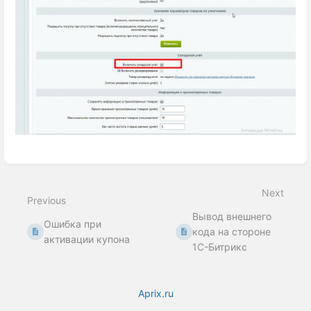
Enter
section
select
Next
mode
Previous
Вывод внешнего
Ошибка при
кода на стороне
активации купона
1С-Битрикс
Aprix.ru