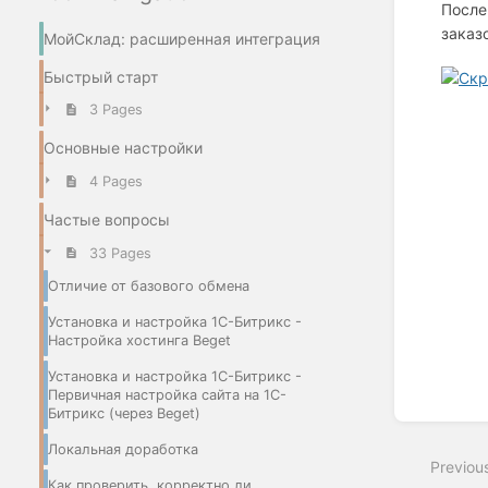
После
заказо
МойСклад: расширенная интеграция
Быстрый старт
3 Pages
Enter
section
Основные настройки
select
mode
4 Pages
Частые вопросы
33 Pages
Отличие от базового обмена
Установка и настройка 1С-Битрикс -
Настройка хостинга Beget
Установка и настройка 1С-Битрикс -
Первичная настройка сайта на 1С-
Битрикс (через Beget)
Локальная доработка
Previou
Как проверить, корректно ли