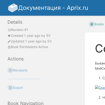
Документация - Aprix.ru
Details
Books
Revision #1
Created
1 year ago
by
SV
Updated
1 year ago
by
SV
С
Book Permissions Active
Actions
Бываю
МойСк
Revisions
С
Export
Н
Book Navigation