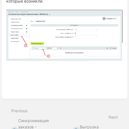
которые возникли.
Enter
section
select
mode
Previous
Next
Синхронизация
заказов -
Выгрузка